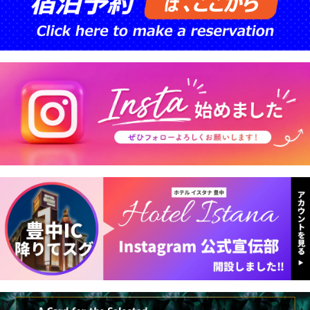
皆さまのご利用をお待ちしております❤
#ホテルイスタナ #豊中ホテル #豊中 #大阪ホテル #マッサ
ージチェア #フジ医療器 #MTRH510 #リラックスタイム #
癒やしの時間 #ホテルステイ
🎉 新クーポン誕生！ 🎉
✨ 休憩 全室均一料金 ✨
「今日はどの部屋にしよう？」がもっと気軽に！
お得な新クーポンで、お好きなお部屋をお楽しみください
😊
🌙 宿泊プランもさらにお得！
🍴 無料のお食事付き
☀️ 無料モーニング付き
コスパ抜群で、ゆったりホテルステイをお楽しみください💕
ご利用お待ちしております！
#ホテル #大阪ホテル #豊中ホテル #ラブホテル #ホテルデ