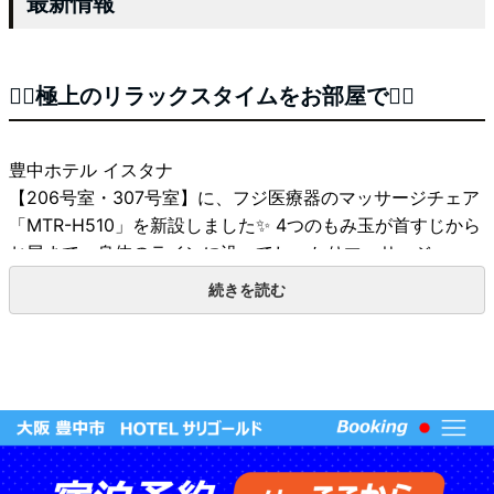
最新情報
💆‍♀️極上のリラックスタイムをお部屋で💆‍♂️
豊中ホテル イスタナ
【206号室・307号室】に、フジ医療器のマッサージチェア
「MTR-H510」を新設しました✨ 4つのもみ玉が首すじから
お尻まで、身体のラインに沿ってしっかりマッサージ。
さらに肩・腕・骨盤まわり・脚部を包み込むエアーマッサー
ジで、全身を心地よくほぐします🌿
お仕事やドライブ、観光で疲れた身体をゆったりリフレッシ
ュ♪
誰にも邪魔されないプライベート空間で、心ほどける癒やし
のひとときをお過ごしください🛋️✨
📍設置ルーム
206号室・307号室