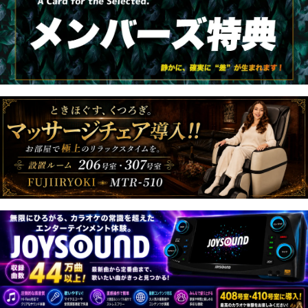
ート #休憩 #宿泊 #均一料金 #お得クーポン #無料モーニン
グ #無料食事 #カップル #女子会 #コスパ最高 #豊中IC #ホ
テルステイ
100インチTVで歌うカラオケは迫力が違う！
100インチTVで楽しむ、JOYSOUNDカラオケ！
最新ヒットから懐かしの名曲まで、
31万曲以上の中から歌いたい曲がきっと見つかる♪
大画面だからライブ感も迫力満点！
さらに高精度な分析採点機能も搭載で、歌うだけじゃなく、
採点でも盛り上がれる！
カップルでも、お泊まり女子会にもおすすめです！
大画面で歌って、採点で笑って、ホテル時間をもっと楽しく
♪
ど迫力！100インチシアター完備！